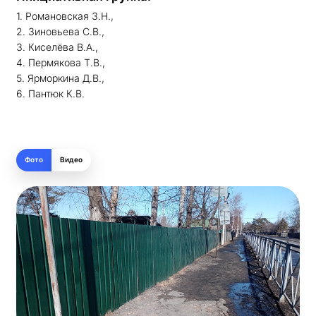
1. Романовская З.Н.,
2. Зиновьева С.В.,
3. Киселёва В.А.,
4. Пермякова Т.В.,
5. Ярморкина Д.В.,
6. Пантюк К.В.
Фото
Видео